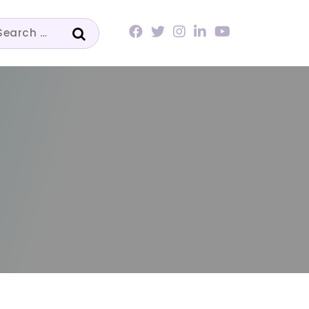
arch
: