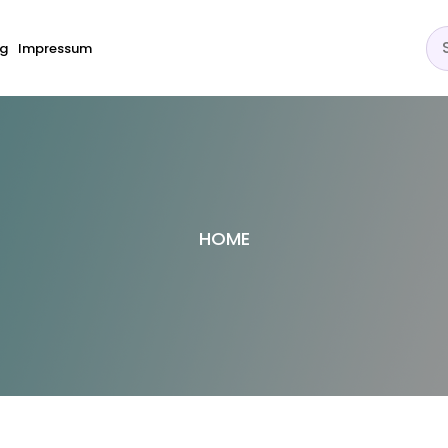
Se
ng
Impressum
for
HOME